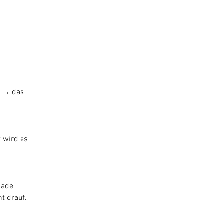
n → das 
 wird es 
nade 
t drauf.