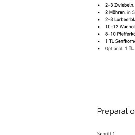
2–3 Zwiebeln
2 Möhren
, in
2–3 Lorbeerbl
10–12 Wachol
8–10 Pfefferk
1 TL Senfkörn
Optional: 
1 TL
Preparati
Schritt 1