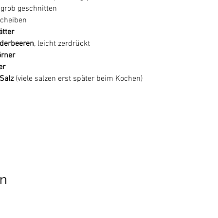
, grob geschnitten
 Scheiben
ätter
derbeeren
, leicht zerdrückt
örner
er
 Salz
 (viele salzen erst später beim Kochen)
on