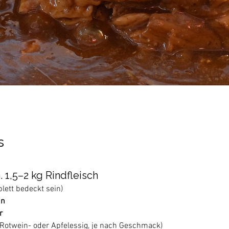
s
. 1,5–2 kg Rindfleisch
ett bedeckt sein)
in
r
(Rotwein- oder Apfelessig, je nach Geschmack)