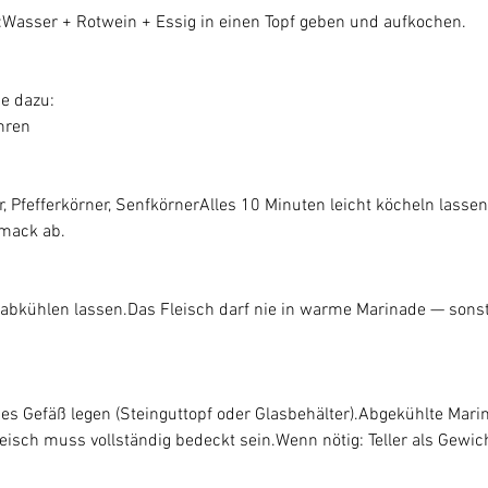
:Wasser + Rotwein + Essig in einen Topf geben und aufkochen.
e dazu:
hren
, Pfefferkörner, SenfkörnerAlles 10 Minuten leicht köcheln lasse
mack ab.
 abkühlen lassen.Das Fleisch darf nie in warme Marinade — sonst
ßes Gefäß legen (Steinguttopf oder Glasbehälter).Abgekühlte Mari
eisch muss vollständig bedeckt sein.Wenn nötig: Teller als Gewich