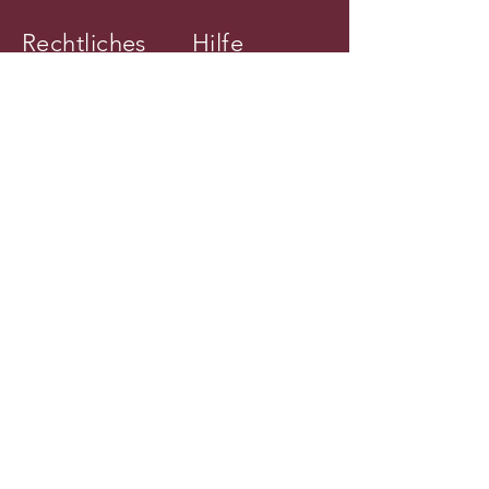
Rechtliches
Hilfe
Impressum
Kontakt
AGB
Datenschutzerklärung
© 2025 by Dacookste. Powered by
A21 Consulting.e.K