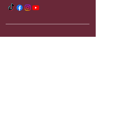
Rechtliches
Hilfe
Impressum
Kontakt
AGB
Datenschutzerklärung
© 2025 by Dacookste. Powered by
A21 Consulting.e.K