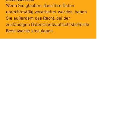
Wenn Sie glauben, dass Ihre Daten
unrechtmäßig verarbeitet werden, haben
Sie außerdem das Recht, bei der
zuständigen Datenschutzaufsichtsbehörde
Beschwerde einzulegen.
9. Daten von Kindern
Unsere Website richtet sich nicht an
Kinder unter 16 Jahren.
Wir erfassen wissentlich keine
personenbezogenen Daten von
Minderjährigen.
Sollten Sie feststellen, dass ein Kind uns
Daten übermittelt hat, kontaktieren Sie
uns bitte, damit wir diese löschen können.